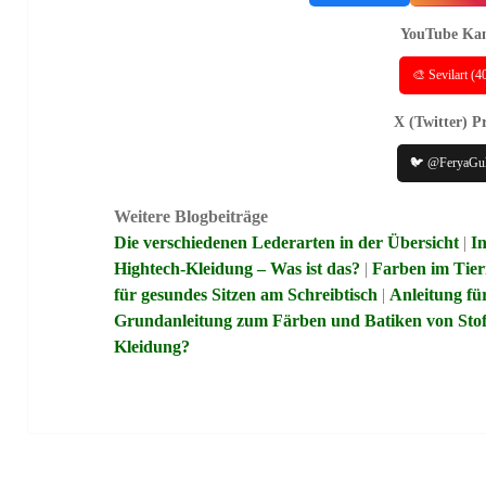
YouTube Kan
🎨 Sevilart (
X (Twitter) Pr
🐦 @FeryaGu
Weitere Blogbeiträge
Die verschiedenen Lederarten in der Übersicht
|
I
Hightech-Kleidung – Was ist das?
|
Farben im Tier
für gesundes Sitzen am Schreibtisch
|
Anleitung fü
Grundanleitung zum Färben und Batiken von Sto
Kleidung?