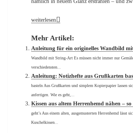
nämlich in neuem Glanz erstrahlen – und zwa
Anleitung: Vase aus altem Buch basteln
weiterlesen
Mehr Artikel:
Anleitung für ein originelles Wandbild mi
Wandbild mit String-Art Es müssen nicht immer nur Gemäld
verschiedensten...
Anleitung: Notizhefte aus Grußkarten bas
basteln Aus Grußkarten und simplem Kopierpapier lassen s
anfertigen. Wie es geht,...
Kissen aus altem Herrenhemd nähen – so 
geht’s Aus einem alten, ausgemusterten Herrenhemd lässt s
Kuschelkissen...