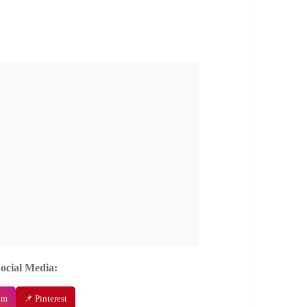
Social Media:
am
📌 Pinterest