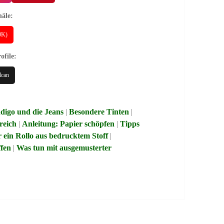
äle:
40K)
ofile:
lcan
ndigo und die Jeans
|
Besondere Tinten
|
reich
|
Anleitung: Papier schöpfen
|
Tipps
r ein Rollo aus bedrucktem Stoff
|
ffen
|
Was tun mit ausgemusterter