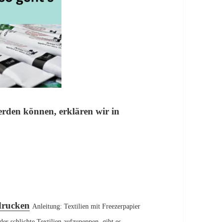
erden können, erklären wir in
t’s
edrucken
Anleitung: Textilien mit Freezerpapier
er schlichte Textilien aufzupeppen, gibt es