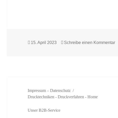
Veröffentlicht
z
15. April 2023
Schreibe einen Kommentar
am
Impressum – Datenschutz
Drucktechniken - Druckverfahren
- Home
Unser B2B-Service