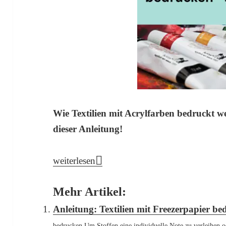
Wie Textilien mit Acrylfarben bedruckt w
dieser Anleitung!
Textilien mit Acrylfarben bedrucken – so geh
weiterlesen
Mehr Artikel:
Anleitung: Textilien mit Freezerpapier b
bedrucken Um Stoffen eine individuelle Note zu verleihen od