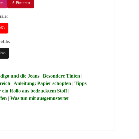
am
📌 Pinterest
äle:
40K)
ofile:
lcan
ndigo und die Jeans
|
Besondere Tinten
|
reich
|
Anleitung: Papier schöpfen
|
Tipps
r ein Rollo aus bedrucktem Stoff
|
ffen
|
Was tun mit ausgemusterter