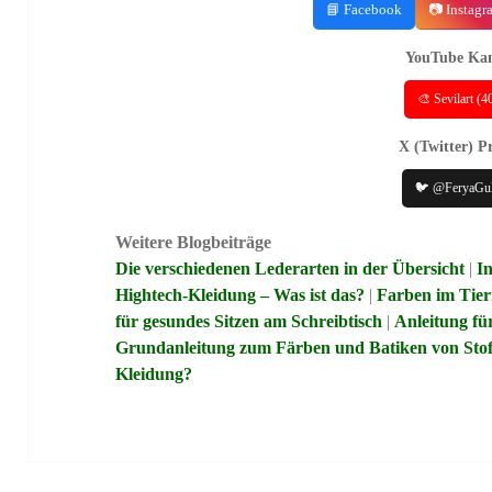
📘 Facebook
📷 Instagr
YouTube Kan
🎨 Sevilart (
X (Twitter) Pr
🐦 @FeryaGu
Weitere Blogbeiträge
Die verschiedenen Lederarten in der Übersicht
|
I
Hightech-Kleidung – Was ist das?
|
Farben im Tier
für gesundes Sitzen am Schreibtisch
|
Anleitung fü
Grundanleitung zum Färben und Batiken von Sto
Kleidung?