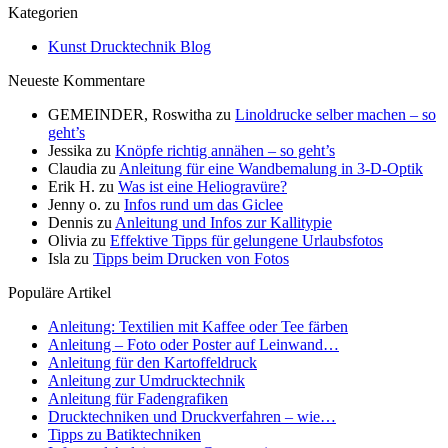
Kategorien
Kunst Drucktechnik Blog
Neueste Kommentare
GEMEINDER, Roswitha
zu
Linoldrucke selber machen – so
geht’s
Jessika
zu
Knöpfe richtig annähen – so geht’s
Claudia
zu
Anleitung für eine Wandbemalung in 3-D-Optik
Erik H.
zu
Was ist eine Heliogravüre?
Jenny o.
zu
Infos rund um das Giclee
Dennis
zu
Anleitung und Infos zur Kallitypie
Olivia
zu
Effektive Tipps für gelungene Urlaubsfotos
Isla
zu
Tipps beim Drucken von Fotos
Populäre Artikel
Anleitung: Textilien mit Kaffee oder Tee färben
Anleitung – Foto oder Poster auf Leinwand…
Anleitung für den Kartoffeldruck
Anleitung zur Umdrucktechnik
Anleitung für Fadengrafiken
Drucktechniken und Druckverfahren – wie…
Tipps zu Batiktechniken